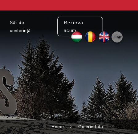
Săli de
Rezerva
acum
conferință
Home
Galerie foto