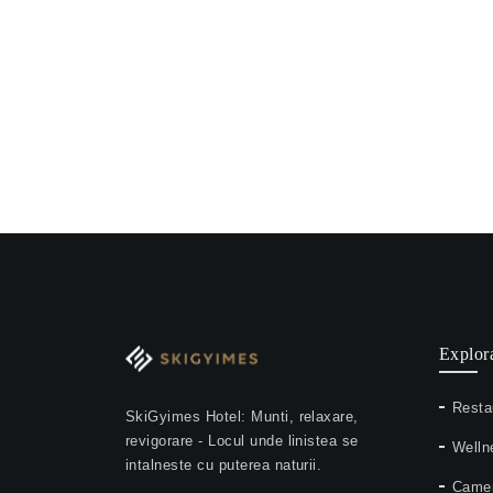
Explor
Resta
SkiGyimes Hotel: Munti, relaxare,
revigorare - Locul unde linistea se
Welln
intalneste cu puterea naturii.
Camer