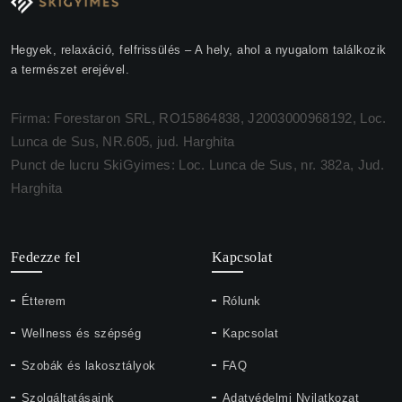
Hegyek, relaxáció, felfrissülés – A hely, ahol a nyugalom találkozik
a természet erejével.
Firma: Forestaron SRL, RO15864838, J2003000968192, Loc.
Lunca de Sus, NR.605, jud. Harghita
Punct de lucru SkiGyimes: Loc. Lunca de Sus, nr. 382a, Jud.
Harghita
Fedezze fel
Kapcsolat
Étterem
Rólunk
Wellness és szépség
Kapcsolat
Szobák és lakosztályok
FAQ
Szolgáltatásaink
Adatvédelmi Nyilatkozat